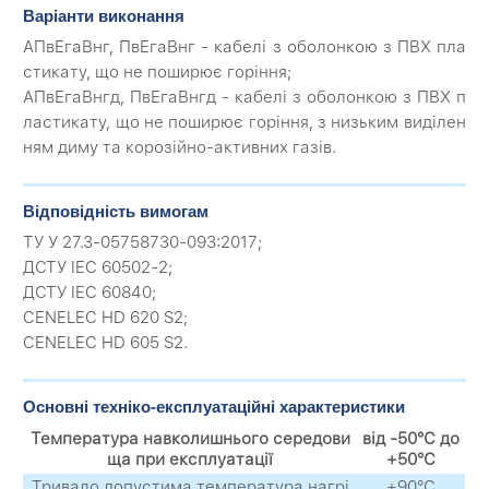
Варіанти виконання
АПвЕгаВнг, ПвЕгаВнг - кабелі з оболонкою з ПВХ пла
стикату, що не поширює горіння;
АПвЕгаВнгд, ПвЕгаВнгд - кабелі з оболонкою з ПВХ п
ластикату, що не поширює горіння, з низьким виділен
ням диму та корозійно-активних газів.
Відповідність вимогам
ТУ У 27.3-05758730-093:2017;
ДСТУ IEC 60502-2;
ДСТУ IEC 60840;
CENELEC HD 620 S2;
CENELEC HD 605 S2.
Основні техніко-експлуатаційні характеристики
Температура навколишнього середови
від -50°С до
ща при експлуатації
+50°С
Тривало допустима температура нагрі
+90°С