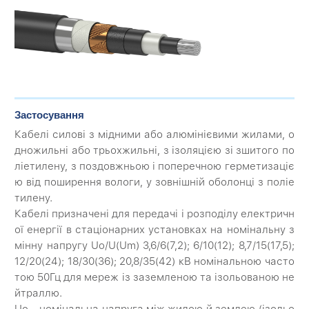
Застосування
Кабелі силові з мідними або алюмінієвими жилами, о
дножильні або трьохжильні, з ізоляцією зі зшитого по
ліетилену, з поздовжньою і поперечною герметизаціє
ю від поширення вологи, у зовнішній оболонці з поліе
тилену.
Кабелі призначені для передачі і розподілу електричн
ої енергії в стаціонарних установках на номінальну з
мінну напругу Uo/U(Um) 3,6/6(7,2); 6/10(12); 8,7/15(17,5);
12/20(24); 18/30(36); 20,8/35(42) кВ номінальною часто
тою 50Гц для мереж із заземленою та ізольованою не
йтраллю.