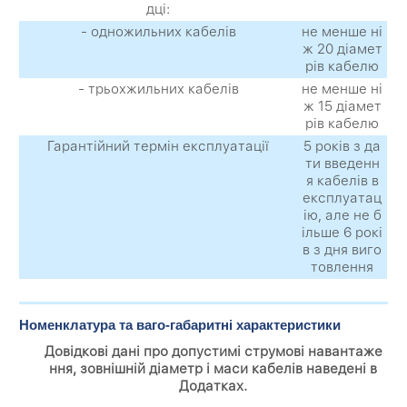
дці:
- одножильних кабелів
не менше ні
ж 20 діамет
рів кабелю
- трьохжильних кабелів
не менше ні
ж 15 діамет
рів кабелю
Гарантійний термін експлуатації
5 років з да
ти введенн
я кабелів в
експлуатац
ію, але не б
ільше 6 рокі
в з дня виго
товлення
Номенклатура та ваго-габаритні характеристики
Довідкові дані про допустимі струмові навантаже
ння, зовнішній діаметр і маси кабелів наведені в
Додатках.