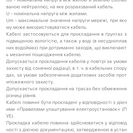
Uo - номінальна напруга між жилою й землею (ізольо
ваною нейтраллю), на яке розрахований кабель.
U - номінальна напруга між жилами.
Um - максимальне значення напруги мережі, при яко
му може використовуватися кабель.
Кабелі застосовуються для прокладання в ґрунтах з
підвищеною вологістю, а також у воді (в несудноплав
них водоймах) при дотриманні заходів, що виключают
ь механічні пошкодження кабелю.
Допускається прокладання кабелів у повітрі за умови
захисту від сонячної радіації, в т. ч. в кабельних спору
дах, за умови забезпечення додаткових засобів прот
ипожежного захисту.
Допускається прокладання на трасах без обмеження
різниці рівнів.
Кабелі повинні бути прокладені у відповідності з діюч
ими «Правилами улаштування електроустановок» (П
УЕ).
Прокладка кабелю повинна здійснюватися у відповід
ності з діючою документацією, затвердженою в устан