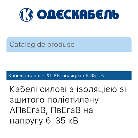
Catalog de produse
Кабелі силові з XLPE ізоляцією 6-35 кВ
Кабелі силові з ізоляцією зі
зшитого поліетилену
АПвЕгаВ, ПвЕгаВ на
напругу 6-35 кВ