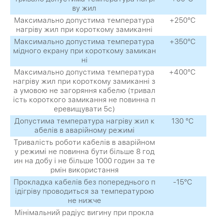
ву жил
Максимально допустима температура
+250°С
нагріву жил при короткому замиканні
Максимально допустима температура
+350°С
мідного екрану при короткому замикан
ні
Максимально допустима температура
+400°С
нагріву жил при короткому замиканні з
а умовою не загоряння кабелю (тривал
ість короткого замикання не повинна п
еревищувати 5с)
Допустима температура нагріву жил к
130 °С
абелів в аварійному режимі
Тривалість роботи кабелів в аварійном
у режимі не повинна бути більше 8 год
ин на добу і не більше 1000 годин за те
рмін використання
Прокладка кабелів без попереднього п
-15°С
ідігріву проводиться за температурою
не нижче
Мінімальний радіус вигину при прокла