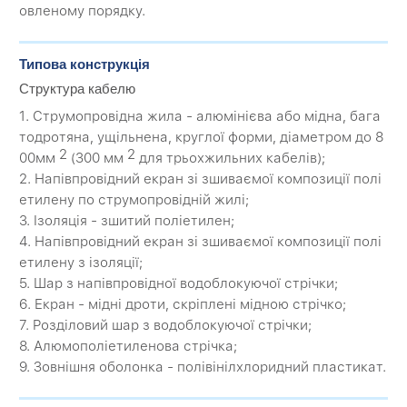
овленому порядку.
Типова конструкція
Структура кабелю
1. Струмопровідна жила - алюмінієва або мідна, бага
тодротяна, ущільнена, круглої форми, діаметром до 8
2
2
00мм
(300 мм
для трьохжильних кабелів);
2. Напівпровідний екран зі зшиваємої композиції полі
етилену по струмопровідній жилі;
3. Ізоляція - зшитий поліетилен;
4. Напівпровідний екран зі зшиваємої композиції полі
етилену з ізоляції;
5. Шар з напівпровідної водоблокуючої стрічки;
6. Екран - мідні дроти, скріплені мідною стрічко;
7. Розділовий шар з водоблокуючої стрічки;
8. Алюмополіетиленова стрічка;
9. Зовнішня оболонка - полівінілхлоридний пластикат.