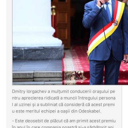
Dmitry Iorgachev a mulțumit conducerii orașului pe
ntru aprecierea ridicată a muncii întregului persona
l al uzinei și a subliniat că consideră că acest premi
u este meritul echipei a oașii din Odeskabel.
- Este deosebit de plăcut că am primit acest premiu
în anul în care compania noastră și-a sărbătorit ani