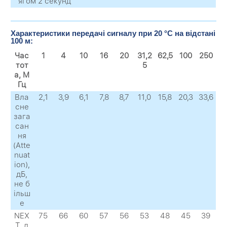
ягом 2 секунд
Характеристики передачі сигналу при 20 °C на відстані
100 м:
Час
1
4
10
16
20
31,2
62,5
100
250
тот
5
а, М
Гц
Вла
2,1
3,9
6,1
7,8
8,7
11,0
15,8
20,3
33,6
сне
зага
сан
ня
(Atte
nuat
ion),
дБ,
не б
ільш
е
NEX
75
66
60
57
56
53
48
45
39
Т, д