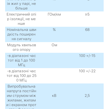
ія жил у парі, не
більше
Електричний опі
ГОм/км
≥5
р ізоляції, не ме
нше
Номінальна шви
%
68
дкість поширен
ня сигналу
Модуль хвильов
Ом
ого опору
-в діапазоні час
100 +/-15
тот від 1 до 100
МГц
-в діапазоні час
100 +/-22
тот від 100 до 25
0 МГц
Випробувальна
напруга постійн
им струмом між
кВ
2,5
жилами, жилам
и і екраном прот