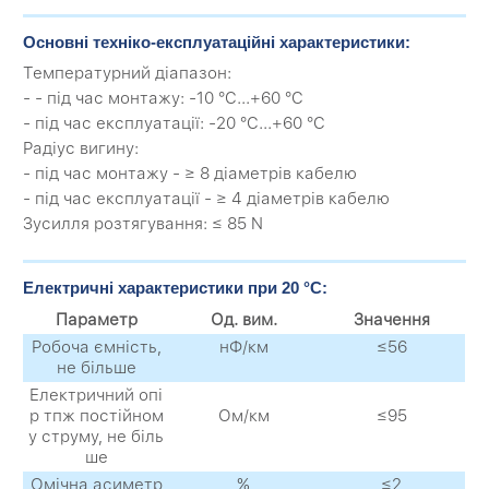
Основні техніко-експлуатаційні характеристики:
Температурний діапазон:
- - під час монтажу: -10 °C...+60 °C
- під час експлуатації: -20 °C...+60 °C
Радіус вигину:
- під час монтажу - ≥ 8 діаметрів кабелю
- під час експлуатації - ≥ 4 діаметрів кабелю
Зусилля розтягування: ≤ 85 N
Електричні характеристики при 20 °C:
Параметр
Од. вим.
Значення
Робоча ємність,
нФ/км
≤56
не більше
Електричний опі
р тпж постійном
Ом/км
≤95
у струму, не біль
ше
Омічна асиметр
%
≤2