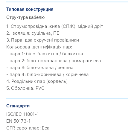
Типовая конструкция
Структура кабелю
1. Струмопровідна жила (CПЖ): мідний дріт
2. Ізоляція: суцільна, ПЕ
3. Пара: два скручені провідники
Кольорова ідентифікація пар:
- пара 1: біло-блакитна / блакитна
- пара 2: біло-помаранчева / помаранчева
- пара 3: біло-зелена / зелена
- пара 4: біло-коричнева / коричнева
4. Роздільник пар (кордель)
5. Оболонка: PVC
Стандарти
ISO/IEC 11801-1
EN 50173-1
CPR євро-клас: Eca