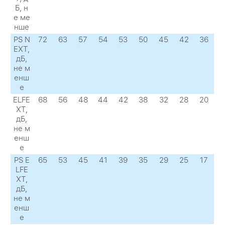
Б, н
е ме
нше
PS N
72
63
57
54
53
50
45
42
36
EXТ,
дБ,
не м
енш
е
ELFE
68
56
48
44
42
38
32
28
20
XТ,
дБ,
не м
енш
е
PS E
65
53
45
41
39
35
29
25
17
LFE
XТ,
дБ,
не м
енш
е