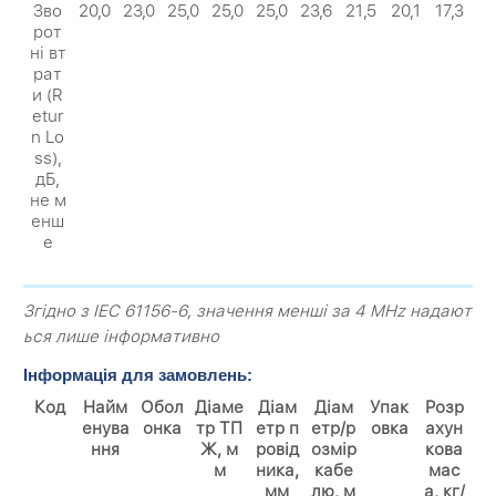
Зво
20,0
23,0
25,0
25,0
25,0
23,6
21,5
20,1
17,3
рот
ні вт
рат
и (R
etur
n Lo
ss),
дБ,
не м
енш
е
Згідно з IEC 61156-6, значення менші за 4 MHz надают
ься лише інформативно
Інформація для замовлень:
Код
Найм
Обол
Діаме
Діам
Діам
Упак
Розр
енува
онка
тр ТП
етр п
етр/р
овка
ахун
ння
Ж, м
ровід
озмір
кова
м
ника,
кабе
мас
мм
лю, м
а, кг/