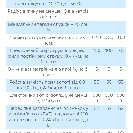
і монтажу: від -10 °C до +50 °C
Радіус вигину не менше 10 діаметрів
кабелю.
Мінімальний термін служби - 25 рок
ів
Діаметр струмопровідних жил, мм,
0,40
0,50
0,60
ном.
Електричний опір струмопровідної
150
100
70
жили постійному струму, Ом / км, не
більше
Омічна асиметрія жил в парі,%, не бі
5
5
5
льше
Робоча ємність при частоті від 0,01
55
55
55
до 2,0 кГц, нФ / км, не більше
Електричний опір ізоляції, не менш
500
500
500
е, МОм•км
0
0
0
Перехідне загасання на ближньому
52
52
52
кінці кабелю (NEXT), на довжині 100
м, при частоті 1024 кГц, не менше, д
Б
Захищеність на дальньому кінці каб
50
50
50