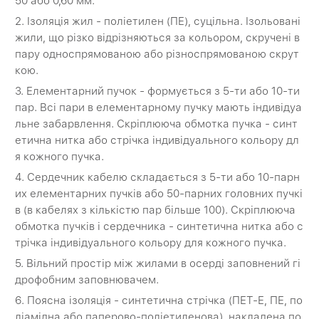
50 або 0,60 мм.
2. Ізоляція жил - поліетилен (ПЕ), суцільна. Ізольовані
жили, що різко відрізняються за кольором, скручені в
пару односпрямованою або різноспрямованою скрут
кою.
3. Елементарний пучок - формується з 5-ти або 10-ти
пар. Всі пари в елементарному пучку мають індивідуа
льне забарвлення. Скріплююча обмотка пучка - синт
етична нитка або стрічка індивідуального кольору дл
я кожного пучка.
4. Сердечник кабелю складається з 5-ти або 10-парн
их елементарних пучків або 50-парних головних пучкі
в (в кабелях з кількістю пар більше 100). Скріплююча
обмотка пучків і сердечника - синтетична нитка або с
трічка індивідуального кольору для кожного пучка.
5. Вільний простір між жилами в осерді заповнений гі
дрофобним заповнювачем.
6. Поясна ізоляція - синтетична стрічка (ПЕТ-Е, ПЕ, по
ліамідна або паперово-поліетиленова), накладена по