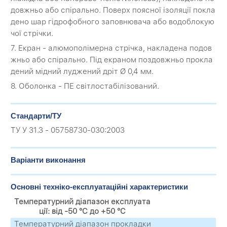
довжньо або спірально. Поверх поясної ізоляції покла
дено шар гідрофобного заповнювача або водоблокую
чої стрічки.
7. Екран - алюмополімерна стрічка, накладена подов
жньо або спірально. Під екраном поздовжньо прокла
дений мідний луджений дріт Ø 0,4 мм.
8. Оболонка - ПЕ світлостабілізований.
Стандарти/ТУ
ТУ У 31.3 - 05758730-030:2003
Варіанти виконання
Основні техніко-експлуатаційні характеристики
Температурний діапазон експлуата
ції: від -50 °C до +50 °C
Температурний діапазон прокладки