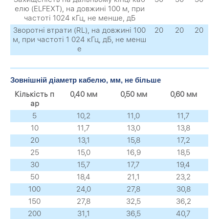
елю (ELFEXT), на довжині 100 м, при
частоті 1024 кГц, не менше, дБ
Зворотні втрати (RL), на довжині 100
20
20
20
м, при частоті 1 024 кГц, дБ, не менш
е
Зовнішній діаметр кабелю, мм, не більше
Кількість п
0,40 мм
0,50 мм
0,60 мм
ар
5
10,2
11,0
11,7
10
11,7
13,0
13,8
20
13,1
15,8
17,2
25
15,0
16,9
18,5
30
15,7
17,7
19,4
50
18,4
21,1
23,2
100
24,0
27,8
30,8
150
27,8
32,5
36,2
200
31,1
36,5
40,7