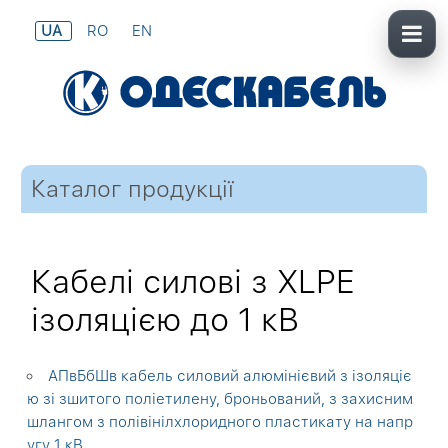
UA
RO
EN
Каталог продукції
Кабелі силові з XLPE
ізоляцією до 1 кВ
АПвБбШв кабель силовий алюмінієвий з ізоляціє
ю зі зшитого поліетилену, броньований, з захисним
шлангом з полівінілхлоридного пластикату на напр
угу 1 кВ