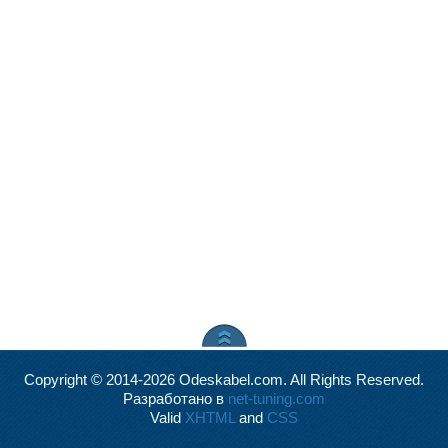
Copyright © 2014-2026 Odeskabel.com. All Rights Reserved.
Разработано в
net-tuning.com
Valid
XHTML
and
CSS