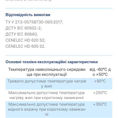
Відповідність вимогам
ТУ У 27.3-05758730-093:2017;
ДСТУ IEC 60502-2;
ДСТУ IEC 60840;
CENELEC HD 620 S2;
CENELEC HD 605 S2.
Основні техніко-експлуатаційні характеристики
Температура навколишнього середови
від -60°С д
ща при експлуатації
о +50°С
Тривало допустима температура нагрів
+90°С
у жил
Максимально допустима температура
+250°С
нагріву жил при короткому замиканні
Максимально допустима температура
+350°С
мідного екрану при короткому замикан
ні