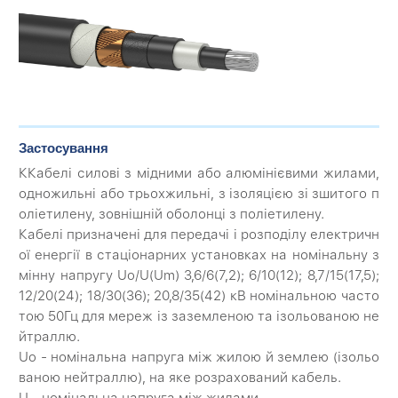
Застосування
ККабелі силові з мідними або алюмінієвими жилами,
одножильні або трьохжильні, з ізоляцією зі зшитого п
оліетилену, зовнішній оболонці з поліетилену.
Кабелі призначені для передачі і розподілу електричн
ої енергії в стаціонарних установках на номінальну з
мінну напругу Uo/U(Um) 3,6/6(7,2); 6/10(12); 8,7/15(17,5);
12/20(24); 18/30(36); 20,8/35(42) кВ номінальною часто
тою 50Гц для мереж із заземленою та ізольованою не
йтраллю.
Uo - номінальна напруга між жилою й землею (ізольо
ваною нейтраллю), на яке розрахований кабель.