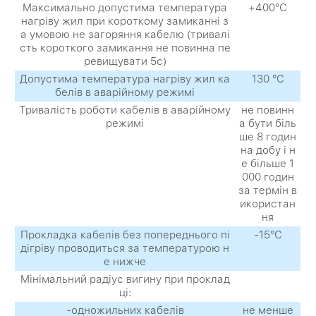
Максимально допустима температура
+400°С
нагріву жил при короткому замиканні з
а умовою не загоряння кабелю (тривалі
сть короткого замикання не повинна пе
ревищувати 5с)
Допустима температура нагріву жил ка
130 °С
белів в аварійному режимі
Тривалість роботи кабелів в аварійному
не повинн
режимі
а бути біль
ше 8 годин
на добу і н
е більше 1
000 годин
за термін в
икористан
ня
Прокладка кабелів без попереднього пі
-15°С
дігріву проводиться за температурою н
е нижче
Мінімальний радіус вигину при проклад
ці:
-одножильних кабелів
не менше