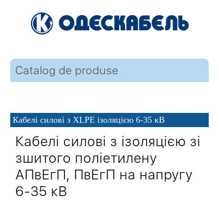
Catalog de produse
Кабелі силові з XLPE ізоляцією 6-35 кВ
Кабелі силові з ізоляцією зі
зшитого поліетилену
АПвЕгП, ПвЕгП на напругу
6-35 кВ