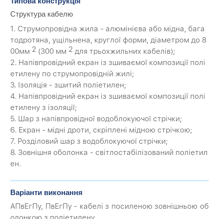
Типова конструкція
Структура кабелю
1. Струмопровідна жила - алюмінієва або мідна, бага
тодротяна, ущільнена, круглої форми, діаметром до 8
2
2
00мм
(300 мм
для трьохжильних кабелів);
2. Напівпровідний екран із зшиваємої композиції полі
етилену по струмопровідній жилі;
3. Ізоляція - зшитий поліетилен;
4. Напівпровідний екран із зшиваємої композиції полі
етилену з ізоляції;
5. Шар з напівпровідної водоблокуючої стрічки;
6. Екран - мідні дроти, скріплені мідною стрічкою;
7. Розділовий шар з водоблокуючої стрічки;
8. Зовнішня оболонка - світлостабілізований поліетил
ен.
Варіанти виконання
АПвЕгПу, ПвЕгПу - кабелі з посиленою зовнішньою об
олонкою з поліетилену.