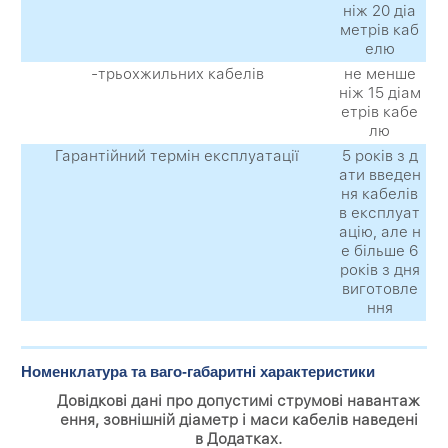
ніж 20 діа
метрів каб
елю
-трьохжильних кабелів
не менше
ніж 15 діам
етрів кабе
лю
Гарантійний термін експлуатації
5 років з д
ати введен
ня кабелів
в експлуат
ацію, але н
е більше 6
років з дня
виготовле
ння
Номенклатура та ваго-габаритні характеристики
Довідкові дані про допустимі струмові навантаж
ення, зовнішній діаметр і маси кабелів наведені
в Додатках.