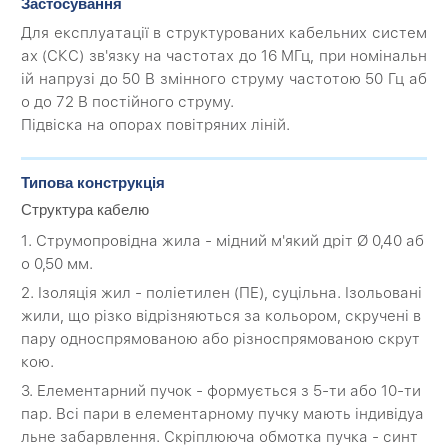
Застосування
Для експлуатації в структурованих кабельних систем
ах (СКС) зв'язку на частотах до 16 МГц, при номінальн
ій напрузі до 50 В змінного струму частотою 50 Гц аб
о до 72 В постійного струму.
Підвіска на опорах повітряних ліній.
Типова конструкція
Структура кабелю
1. Струмопровідна жила - мідний м'який дріт Ø 0,40 аб
о 0,50 мм.
2. Ізоляція жил - поліетилен (ПЕ), суцільна. Ізольовані
жили, що різко відрізняються за кольором, скручені в
пару односпрямованою або різноспрямованою скрут
кою.
3. Елементарний пучок - формується з 5-ти або 10-ти
пар. Всі пари в елементарному пучку мають індивідуа
льне забарвлення. Скріплююча обмотка пучка - синт