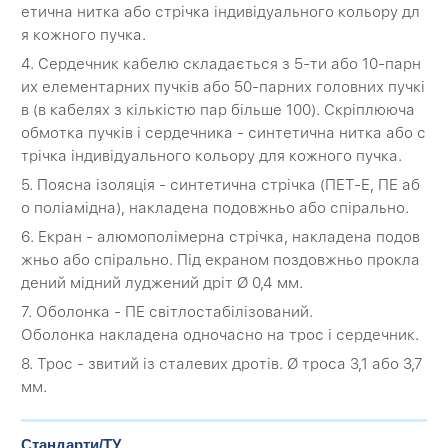
етична нитка або стрічка індивідуального кольору дл
я кожного пучка.
4. Сердечник кабелю складається з 5-ти або 10-парн
их елементарних пучків або 50-парних головних пучкі
в (в кабелях з кількістю пар більше 100). Скріплююча
обмотка пучків і сердечника - синтетична нитка або с
трічка індивідуального кольору для кожного пучка.
5. Поясна ізоляція - синтетична стрічка (ПЕТ-Е, ПЕ аб
о поліамідна), накладена подовжньо або спірально.
6. Екран - алюмополімерна стрічка, накладена подов
жньо або спірально. Під екраном поздовжньо прокла
дений мідний луджений дріт Ø 0,4 мм.
7. Оболонка - ПЕ світлостабілізований.
Оболонка накладена одночасно на трос і сердечник.
8. Трос - звитий із сталевих дротів. Ø троса 3,1 або 3,7
мм.
Стандарти/ТУ