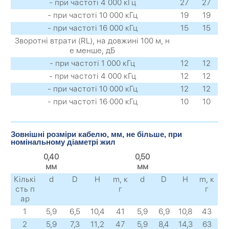
- при частоті 4 000 кГц
27
27
- при частоті 10 000 кГц
19
19
- при частоті 16 000 кГц
15
15
Зворотні втрати (RL), на довжині 100 м, н
е менше, дБ
- при частоті 1 000 кГц
12
12
- при частоті 4 000 кГц
12
12
- при частоті 10 000 кГц
12
12
- при частоті 16 000 кГц
10
10
Зовнішні розміри кабелю, мм, не більше, при
номінальному діаметрі жил
0,40
0,50
мм
мм
Кількі
d
D
H
m, к
d
D
H
m, к
сть п
г
г
ар
1
5,9
6,5
10,4
41
5,9
6,9
10,8
43
2
5,9
7,3
11,2
47
5,9
8,4
14,3
63