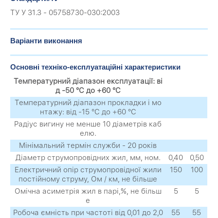
ТУ У 31.3 - 05758730-030:2003
Варіанти виконання
Основні техніко-експлуатаційні характеристики
Температурний діапазон експлуатації: ві
д -50 °C до +60 °C
Температурний діапазон прокладки і мо
нтажу: від -15 °C до +60 °C
Радіус вигину не менше 10 діаметрів каб
елю.
Мінімальний термін служби - 20 років
Діаметр струмопровідних жил, мм, ном.
0,40
0,50
Електричний опір струмопровідної жили
150
100
постійному струму, Ом / км, не більше
Омічна асиметрія жил в парі,%, не більш
5
5
е
Робоча ємність при частоті від 0,01 до 2,0
55
55