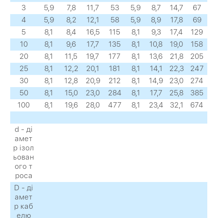
3
5,9
7,8
11,7
53
5,9
8,7
14,7
67
4
5,9
8,2
12,1
58
5,9
8,9
17,8
69
5
8,1
8,4
16,5
115
8,1
9,3
17,4
129
10
8,1
9,6
17,7
135
8,1
10,8
19,0
158
20
8,1
11,5
19,7
177
8,1
13,6
21,8
205
25
8,1
12,2
20,1
181
8,1
14,1
22,3
247
30
8,1
12,8
20,9
212
8,1
14,9
23,0
274
50
8,1
15,0
23,0
284
8,1
17,7
25,8
385
100
8,1
19,6
28,0
477
8,1
23,4
32,1
674
d - ді
амет
р ізол
ьован
ого т
роса
D - ді
амет
р каб
елю