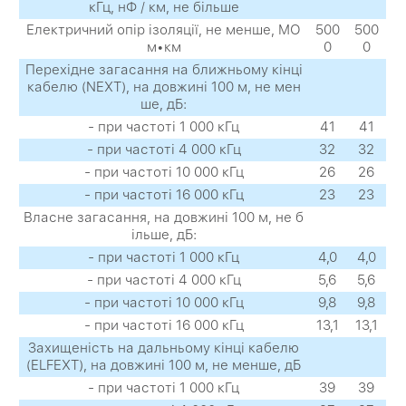
кГц, нФ / км, не більше
Електричний опір ізоляції, не менше, МО
500
500
м•км
0
0
Перехідне загасання на ближньому кінці
кабелю (NEXT), на довжині 100 м, не мен
ше, дБ:
- при частоті 1 000 кГц
41
41
- при частоті 4 000 кГц
32
32
- при частоті 10 000 кГц
26
26
- при частоті 16 000 кГц
23
23
Власне загасання, на довжині 100 м, не б
ільше, дБ:
- при частоті 1 000 кГц
4,0
4,0
- при частоті 4 000 кГц
5,6
5,6
- при частоті 10 000 кГц
9,8
9,8
- при частоті 16 000 кГц
13,1
13,1
Захищеність на дальньому кінці кабелю
(ELFEXT), на довжині 100 м, не менше, дБ
- при частоті 1 000 кГц
39
39