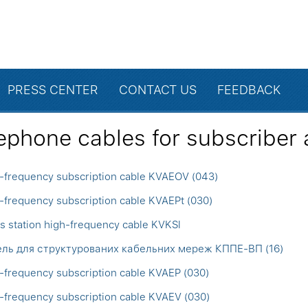
PRESS CENTER
CONTACT US
FEEDBACK
ephone cables for subscriber
-frequency subscription cable KVAEOV (043)
-frequency subscription cable KVAEPt (030)
s station high-frequency cable KVKSl
ль для структурованих кабельних мереж КППЕ-ВП (16)
-frequency subscription cable KVAEP (030)
-frequency subscription cable KVAEV (030)