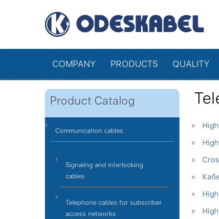
COMPANY
PRODUCTS
QUALITY
Tel
Product Catalog
High
Communication cables
High
Cros
Signaling and interlocking
cables
Кабе
High
Telephone cables for subscriber
High
access networks