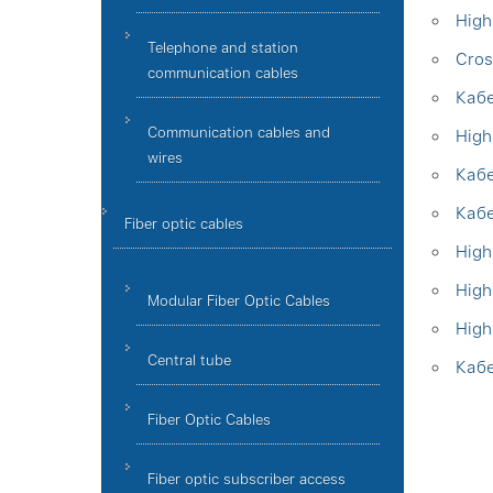
High
Telephone and station
Cros
communication cables
Кабе
Communication cables and
High
wires
Каб
Кабе
Fiber optic cables
High
High
Modular Fiber Optic Cables
High
Central tube
Кабе
Fiber Optic Cables
Fiber optic subscriber access