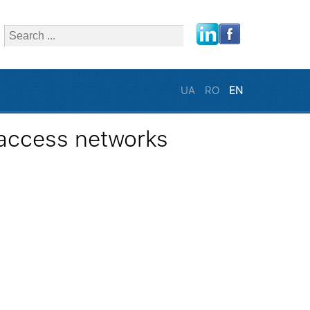
close
UA
RO
EN
 access networks